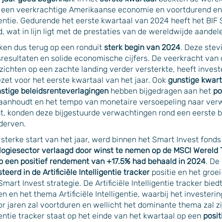
j een veerkrachtige Amerikaanse economie en voortdurend ent
gentie. Gedurende het eerste kwartaal van 2024 heeft het BIF
, wat in lijn ligt met de prestaties van de wereldwijde aande
ken dus terug op een ronduit
sterk begin van 2024
. Deze stev
sresultaten en solide economische cijfers. De veerkracht va
zichten op een zachte landing verder versterkte, heeft inve
zet voor het eerste kwartaal van het jaar. Ook
gunstige kwart
stige beleidsrenteverlagingen
hebben bijgedragen aan het
po
aanhoudt en het tempo van monetaire versoepeling naar verwa
t, konden deze bijgestuurde verwachtingen rond een eerste b
ederven.
sterke start van het jaar, werd binnen het Smart Invest fonds
logiesector verlaagd door winst te nemen op de MSCI Wereld 
p een positief rendement van +17.5% had behaald in 2024
. De
teerd in de Artificiële Intelligentie tracker
positie en het groe
Smart Invest strategie. De Artificiële Intelligentie tracker bie
n en het thema Artificiële Intelligentie, waarbij het investeri
r jaren zal voortduren en wellicht het dominante thema zal z
gentie tracker staat op het einde van het kwartaal op een
posi