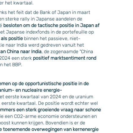
r het kwartaal.
nks het feit dat de Bank of Japan in maart
en sterke rally in Japanse aandelen de
té
besloten om de tactische positie in Japan af
t Japanse indexfonds in de portefeuille op
als positie
binnen het passieve, niet-
tie naar India werd gedreven vanuit het
an China naar India
, de zogenaamde "China
 2024 een sterk
positief marktsentiment
rond
an het BBP.
emen op de opportunistische positie in de
ranium- en nucleaire energie-
het eerste kwartaal van 2024 en de uranium
 eerste kwartaal. De positie wordt echter wel
mmers een sterk groeiende vraag naar schone
 die een CO2-arme economie ondersteunen en
oost kunnen krijgen. Bovendien is er de
ge toenemende overwegingen van kernenergie