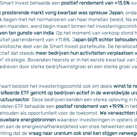
 Smart Invest behaalde een
positief rendement van +13.5%
ove
t presterende markt vorig kwartaal was opnieuw Japan
, onda
jk begon met het normaliseren van haar monetair beleid. Na e
pen maanden, werd begin maart binnen het investeringscomi
en ten gunste van India
. Op het moment van verkoop stond he
itief jaarrendement van +11.8%. J
apan blijft echter behouden 
nistische deel van de Smart Invest portefeuille. De heralloca
ctief dat steeds
meer bedrijven hun activiteiten
verplaatsen v
n" strategie. Bovendien heerste er in het eerste kwartaal van
gedreven door sterke bedrijfswinstgroei en een sterke groei v
maart besloot het investeringscomité ook om deels
winst te n
sifieerde ETF gericht op bedrijven actief in de wereldwijde u
ructuursector
. Deze bedrijven kenden een sterke opleving in 
ndelen ETF behaalde een
positief rendement van +19.9%
in het
ehouden als opportuniteit voor de toekomst.
We verwachten i
rouwbare energiebronnen
waardoor investeringen in spelers
en aan de energieonafhankelijkheid van onze netwerken een b
hting dat de
vraag naar uranium ook snel kan stijgen vanwe