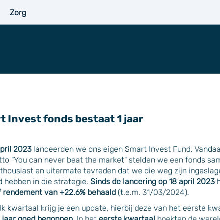
Zorg
 Invest fonds bestaat 1 jaar
pril 2023
lanceerden we ons eigen Smart Invest Fund. Vanda
to "You can never beat the market" stelden we een fonds sam
thousiast en uitermate tevreden dat we die weg zijn ingeslag
 hebben in die strategie.
Sinds de lancering op 18 april 2023
h
ef rendement van +22.6% behaald
(t.e.m. 31/03/2024).
lk kwartaal krijg je een update, hierbij deze van het eerste k
 jaar goed begonnen
. In het
eerste kwartaal
boekten de werel