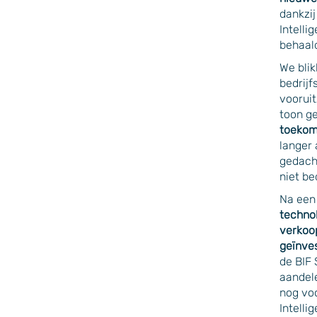
dankzi
Intelli
behaald
We blik
bedrijf
vooruit
toon ge
toekom
langer 
gedach
niet b
Na een 
techno
verkoo
geïnves
de BIF 
aandele
nog voo
Intelli