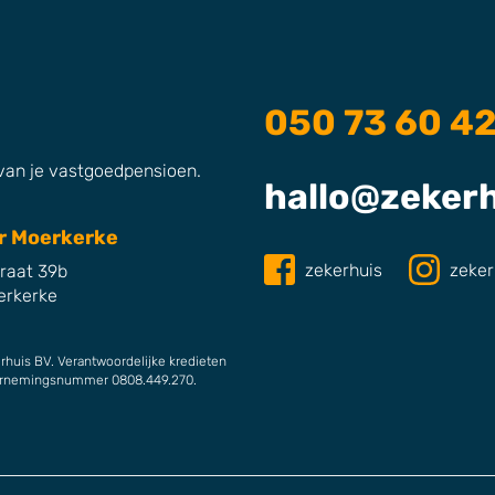
050 73 60 4
 van je vastgoedpensioen.
hallo@zekerh
r Moerkerke
zekerhuis
zeker
traat 39b
erkerke
huis BV. Verantwoordelijke kredieten
dernemingsnummer 0808.449.270.