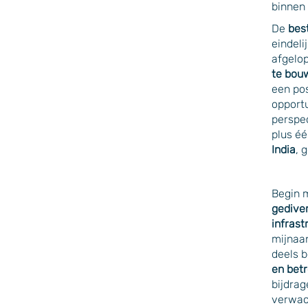
binnen
De
bes
eindeli
afgelo
te bouw
een pos
opportu
perspe
plus éé
India
, 
Begin 
gediver
infrast
mijnaa
deels b
en bet
bijdrag
verwac