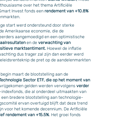
housiasme over het thema Artificiële
 Smart Invest fonds een
rendement van +10.8%
lenmarkten.
ige start werd ondersteund door sterke
n de Amerikaanse economie, die de
steerders aangemoedigd en een optimistische
aalresultaten
en de
verwachting van
sitieve marktsentiment.
Hoewel de inflatie
chting dus trager zal zijn dan eerder werd
eleidsrenteknip de pret op de aandelenmarkten
 begin maart de blootstelling aan de
Technologie Sector ETF, die op het moment van
 vrijgekomen gelden werden vervolgens
verder
i-indexfonds, die al onderdeel uitmaakten van
dt een bredere blootstelling aan technologie-
ngscomité ervan overtuigd blijft dat deze trend
ijn voor het komende decennium. De Artficiële
tief rendement van +15.5%
. Het groei fonds