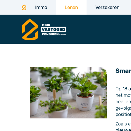
Immo
Lenen
Verzekeren
Smart
Op
18 a
het mot
heel en
gevolgd
positi
Zoals e
nieuwe